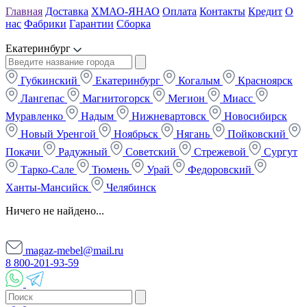
Главная
Доставка
ХМАО-ЯНАО
Оплата
Контакты
Кредит
О
нас
Фабрики
Гарантии
Сборка
Екатеринбург
Губкинский
Екатеринбург
Когалым
Красноярск
Лангепас
Магнитогорск
Мегион
Миасс
Муравленко
Надым
Нижневартовск
Новосибирск
Новый Уренгой
Ноябрьск
Нягань
Пойковский
Покачи
Радужный
Советский
Стрежевой
Сургут
Тарко-Сале
Тюмень
Урай
Федоровский
Ханты-Мансийск
Челябинск
Ничего не найдено...
magaz-mebel@mail.ru
8 800-201-93-59