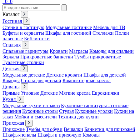
0
0
Каталог
Гостиная
Стенки в гостиную
Модульные гостиные
Мебель для ТВ
Буфеты и серванты
Шкафы для гостиной
Стеллажи
Полки
навесные
Библиотеки
Спальня
Спальные гарнитуры
Кровати
Матрасы
Комоды для спальни
Зеркала
Прикроватные банкетки
Тумбы прикроватные
Туалетные столики
Детская
Модульные детские
Детские кровати
Шкафы для детской
Комоды
Столы для детской
Компьютерные кресла
Диваны
Прямые
Угловые
Детские
Мягкие кресла
Еврокнижки
Кухня
Модульные кухни на заказ
Кухонные гарнитуры - готовые
решения
Кухонные столы
Стулья
Кухонные уголки
Кухни на
заказ
Мойки и смесители
Техника для кухни
Прихожая
Прихожие
Тумбы для обуви
Вешалки
Банкетки для прихожей
Шкафы-пеналы
Шкафы в прихожую
Комоды