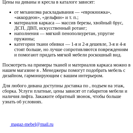
Цены на диваны и кресла в каталоге зависят:
от механизма раскладывания — «еврокнижка»,
«аккордеон», «дельфин» и т. п.;
материалов каркаса — массив березы, хвойный брус,
ДСП, ДВП, искусственный ротанг;
наполнения — мягкий пенополиуретан, упругие
пружины;
категории ткани обивки — 1-я и 2-я дешевле, 3-я и 4-я
стоят больше, но лучше сопротивляются повреждениям
и помогают придать мягкой мебели роскошный вид.
Посмотреть на примеры тканей и материалов каркаса можно в
нашем магазине в . Менеджеры помогут подобрать мебель с
дизайном, гармонирующим с вашим интерьером.
Для любого дивана доступны доставка по , подъем на этаж,
сборка. Услуги платные, цены зависят от габаритов мебели и
наличия лифта. Закажите обратный звонок, чтобы больше
узнать об условиях.
magaz-mebel@mail.ru