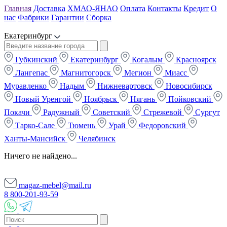
Главная
Доставка
ХМАО-ЯНАО
Оплата
Контакты
Кредит
О
нас
Фабрики
Гарантии
Сборка
Екатеринбург
Губкинский
Екатеринбург
Когалым
Красноярск
Лангепас
Магнитогорск
Мегион
Миасс
Муравленко
Надым
Нижневартовск
Новосибирск
Новый Уренгой
Ноябрьск
Нягань
Пойковский
Покачи
Радужный
Советский
Стрежевой
Сургут
Тарко-Сале
Тюмень
Урай
Федоровский
Ханты-Мансийск
Челябинск
Ничего не найдено...
magaz-mebel@mail.ru
8 800-201-93-59