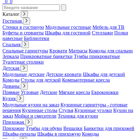
0
0
Каталог
Гостиная
Стенки в гостиную
Модульные гостиные
Мебель для ТВ
Буфеты и серванты
Шкафы для гостиной
Стеллажи
Полки
навесные
Библиотеки
Спальня
Спальные гарнитуры
Кровати
Матрасы
Комоды для спальни
Зеркала
Прикроватные банкетки
Тумбы прикроватные
Туалетные столики
Детская
Модульные детские
Детские кровати
Шкафы для детской
Комоды
Столы для детской
Компьютерные кресла
Диваны
Прямые
Угловые
Детские
Мягкие кресла
Еврокнижки
Кухня
Модульные кухни на заказ
Кухонные гарнитуры - готовые
решения
Кухонные столы
Стулья
Кухонные уголки
Кухни на
заказ
Мойки и смесители
Техника для кухни
Прихожая
Прихожие
Тумбы для обуви
Вешалки
Банкетки для прихожей
Шкафы-пеналы
Шкафы в прихожую
Комоды